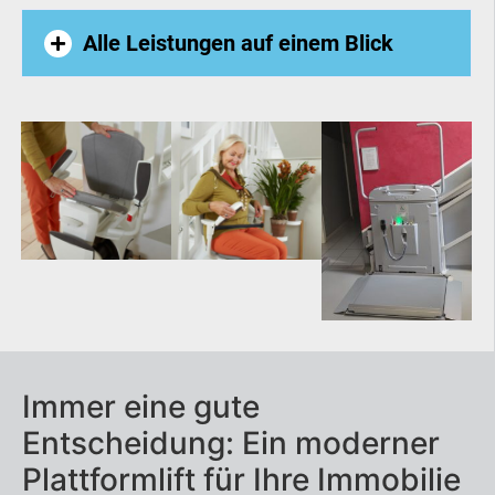
Alle Leistungen auf einem Blick
Außenlift
Homelift
Hublift
Rollstuhllift
Seniorenlift
Immer eine gute
Treppenaufzug
Entscheidung: Ein moderner
Treppenlift
Plattformlift für Ihre Immobilie