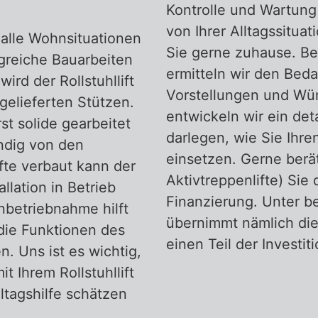
Kontrolle und Wartung
von Ihrer Alltagssitua
st alle Wohnsituationen
Sie gerne zuhause. Be
greiche Bauarbeiten
ermitteln wir den Beda
ird der Rollstuhllift
Vorstellungen und Wü
gelieferten Stützen.
entwickeln wir ein deta
st solide gearbeitet
darlegen, wie Sie Ihren
ndig von den
einsetzen. Gerne berä
ifte verbaut kann der
Aktivtreppenlifte) Sie
allation in Betrieb
Finanzierung. Unter 
betriebnahme hilft
übernimmt nämlich die
 die Funktionen des
einen Teil der Investiti
. Uns ist es wichtig,
t Ihrem Rollstuhllift
lltagshilfe schätzen