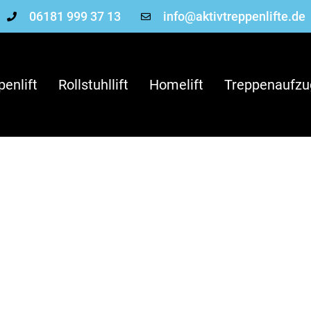
06181 999 37 13
info@aktivtreppenlifte.de
penlift
Rollstuhllift
Homelift
Treppenaufzu