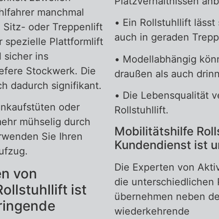
Platzverhältnissen anb
uhlfahrer manchmal
• Ein Rollstuhllift läss
Sitz- oder Treppenlift
auch in geraden Trepp
r spezielle Plattformlift
 sicher ins
• Modellabhängig kön
efere Stockwerk. Die
draußen als auch drin
h dadurch signifikant.
• Die Lebensqualität v
nkaufstüten oder
Rollstuhllift.
mehr mühselig durch
Mobilitätshilfe Rolls
rwenden Sie Ihren
Kundendienst ist u
aufzug.
Die Experten von Aktiv
en von
die unterschiedlichen
llstuhllift ist
übernehmen neben de
ringende
wiederkehrende