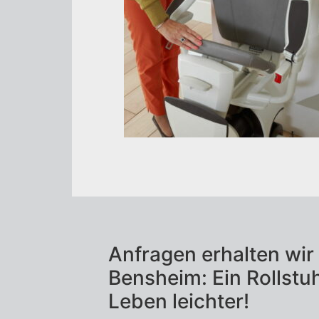
Plattformlift
Seniorenlift
Treppenaufzug
Treppenlift
Zurück zur Übersicht – Rollst
Anfragen erhalten wir
Bensheim: Ein Rollstuh
Leben leichter!