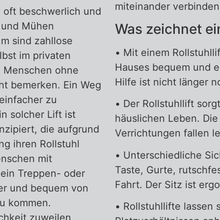
miteinander verbinden
ag oft beschwerlich und
n und Mühen
Was zeichnet ein
m sind zahllose
• Mit einem Rollstuhll
lbst im privaten
Hauses bequem und ei
ie Menschen ohne
Hilfe ist nicht länger 
ht bemerken. Ein Weg
einfacher zu
• Der Rollstuhllift so
in solcher Lift ist
häuslichen Leben. Die 
zipiert, die aufgrund
Verrichtungen fallen le
g ihren Rollstuhl
• Unterschiedliche Si
enschen mit
Taste, Gurte, rutschfe
t ein Treppen- oder
Fahrt. Der Sitz ist er
cher und bequem von
zu kommen.
• Rollstuhllifte lassen
ichkeit zuweilen