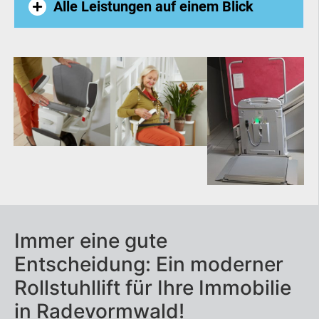
Alle Leistungen auf einem Blick
Außenlift
Homelift
Hublift
Plattformlift
Seniorenlift
Immer eine gute
Treppenaufzug
Entscheidung: Ein moderner
Treppenlift
Rollstuhllift für Ihre Immobilie
in Radevormwald!