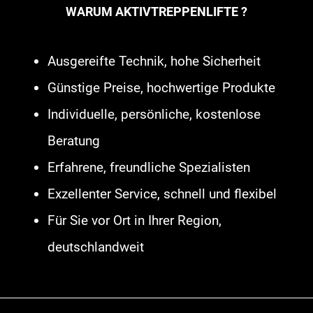
WARUM AKTIVTREPPENLIFTE ?
Rinteln
,
Plattformlift Hattersheim am
Main
,
Plattformlift Lennestadt
,
Ausgereifte Technik, hohe Sicherheit
Plattformlift Detmold
,
Homelift
Günstige Preise, hochwertige Produkte
Sprockhövel
,
Treppenaufzug Neu-
Individuelle, persönliche, kostenlose
Isenburg
,
Seniorenlift Weyhe
,
Beratung
Seniorenlift Detmold
,
Seniorenlift
Erfahrene, freundliche Spezialisten
Baunatal
,
Außenlift Lingen Ems
,
Exzellenter Service, schnell und flexibel
Hublift Castrop-Rauxel
,
Treppenlift
Für Sie vor Ort in Ihrer Region,
Dülmen
,
Treppenlift Dreieich
,
deutschlandweit
Plattformlift Rheinberg
,
Hublift
Duderstadt
,
Treppenlift Maintal
,