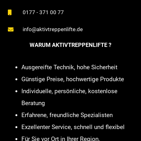
Meerbusch
,
Seniorenlift
0177 - 371 00 77
Lüdinghausen
,
Seniorenlift Iserlohn
,
info@aktivtreppenlifte.de
Außenlift Westoverledingen
,
WARUM AKTIVTREPPENLIFTE ?
Plattformlift Königswinter
,
Treppenlift Bocholt
,
Treppenaufzug
Ausgereifte Technik, hohe Sicherheit
Lübbecke
,
Hublift Siegen
,
Günstige Preise, hochwertige Produkte
Plattformlift Lage Lippe
,
Plattformlift
Individuelle, persönliche, kostenlose
Sankt Augustin
,
Treppenaufzug
Beratung
Brilon
,
Treppenlift Bergisch
Erfahrene, freundliche Spezialisten
Gladbach
,
Hublift Dülmen
,
Außenlift
Exzellenter Service, schnell und flexibel
Witten
,
Homelift Olpe
,
Plattformlift
Für Sie vor Ort in Ihrer Region,