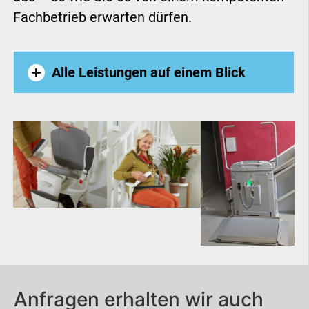
Fachbetrieb erwarten dürfen.
Alle Leistungen auf einem Blick
Außenlift
Homelift
Hublift
Plattformlift
Seniorenlift
Anfragen erhalten wir auch
Treppenaufzug