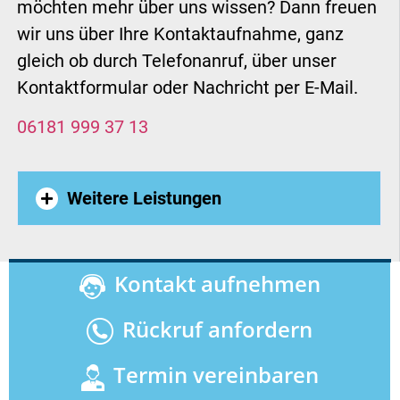
möchten mehr über uns wissen? Dann freuen
wir uns über Ihre Kontaktaufnahme, ganz
gleich ob durch Telefonanruf, über unser
Kontaktformular oder Nachricht per E-Mail.
06181 999 37 13
Weitere Leistungen
Treppenaufzug Rodgau
,
Kontakt aufnehmen
Treppenaufzug Buxtehude
,
Rückruf anfordern
Plattformlift Herne
,
Außenlift
Termin vereinbaren
Greven
,
Treppenaufzug