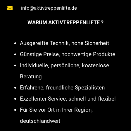
Plattformlift Melle
,
Treppenaufzug
info@aktivtreppenlifte.de
Menden Sauerland
,
Treppenaufzug
WARUM AKTIVTREPPENLIFTE ?
Uetze
,
Plattformlift Lübbecke
,
Homelift Buxtehude
,
Plattformlift
Ausgereifte Technik, hohe Sicherheit
Lohmar
,
Treppenlift Göttingen
,
Günstige Preise, hochwertige Produkte
Hublift Rheine
,
Homelift Wedemark
,
Individuelle, persönliche, kostenlose
Treppenaufzug Marburg
,
Außenlift
Beratung
Wallenhorst
,
Seniorenlift Brilon
,
Erfahrene, freundliche Spezialisten
Plattformlift Wedemark
,
Hublift
Exzellenter Service, schnell und flexibel
Ilsede
,
Seniorenlift Steinfurt
,
Für Sie vor Ort in Ihrer Region,
Seniorenlift Köln
,
Treppenaufzug
deutschlandweit
Groß-Gerau
,
Homelift Geldern
,