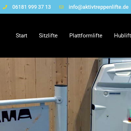
06181 999 37 13
info@aktivtreppenlifte.de
Start
Sitzlifte
Plattformlifte
Hublif