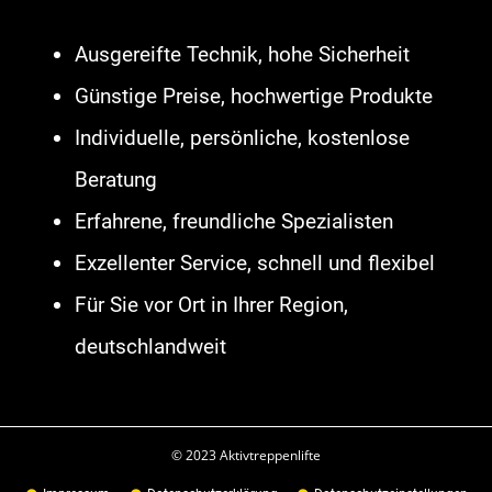
Homelift Eschweiler
,
Treppenlift
Ausgereifte Technik, hohe Sicherheit
Siegburg
,
Treppenaufzug Bornheim
Günstige Preise, hochwertige Produkte
Rheinland
,
Homelift Lippstadt
,
Individuelle, persönliche, kostenlose
Plattformlift Hameln
,
Treppenaufzug
Beratung
Rödermark
,
Homelift Werl
,
Erfahrene, freundliche Spezialisten
Treppenlift Burgwedel
,
Plattformlift
Exzellenter Service, schnell und flexibel
Euskirchen
,
Rollstuhllift Rödermark
,
Für Sie vor Ort in Ihrer Region,
Hublift Winsen Luhe
,
deutschlandweit
Treppenaufzug Emden
,
Hublift
Arnsberg
,
Seniorenlift Datteln
,
© 2023 Aktivtreppenlifte
Plattformlift Bad Homburg vor der