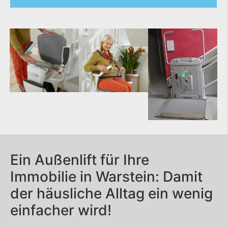
Homelift
Hublift
Plattformlift
Rollstuhllift
Seniorenlift
Ein Außenlift für Ihre
Treppenaufzug
Immobilie in Warstein: Damit
Treppenlift
der häusliche Alltag ein wenig
einfacher wird!