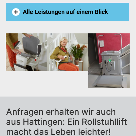
Alle Leistungen auf einem Blick
Außenlift
Homelift
Hublift
Plattformlift
Seniorenlift
Anfragen erhalten wir auch
Treppenaufzug
aus Hattingen: Ein Rollstuhllift
Treppenlift
macht das Leben leichter!