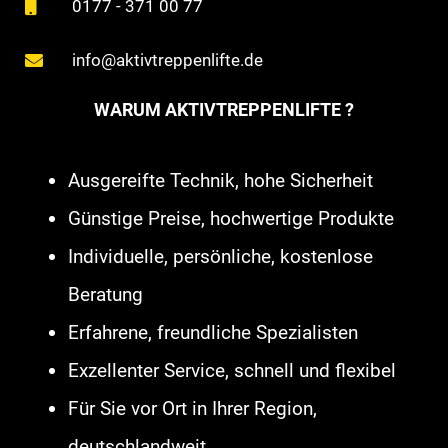
0177 - 371 00 77
Rhein
,
Außenlift Hamburg
,
info@aktivtreppenlifte.de
Seniorenlift Königswinter
,
WARUM AKTIVTREPPENLIFTE ?
Seniorenlift Lüdinghausen
,
Hublift
Westerstede
,
Homelift Herne
,
Ausgereifte Technik, hohe Sicherheit
Homelift Schloß Holte-Stukenbrock
,
Günstige Preise, hochwertige Produkte
Treppenlift Dortmund
,
Seniorenlift
Individuelle, persönliche, kostenlose
Bad Oeynhausen
,
Plattformlift
Beratung
Hildesheim
,
Treppenlift Rheda-
Erfahrene, freundliche Spezialisten
Wiedenbrück
,
Außenlift Kelkheim
,
Exzellenter Service, schnell und flexibel
Außenlift Dormagen
,
Hublift Wiehl
,
Für Sie vor Ort in Ihrer Region,
Plattformlift Uelzen
,
Seniorenlift
deutschlandweit