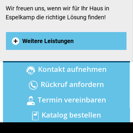
Wir freuen uns, wenn wir für Ihr Haus in
Espelkamp die richtige Lösung finden!
Weitere Leistungen
Treppenlift Edewecht
,
Rollstuhllift
Kontakt aufnehmen
Baunatal
,
Plattformlift Datteln
,
Rückruf anfordern
Treppenlift Hennef Sieg
,
Termin vereinbaren
Treppenaufzug Würselen
,
Homelift
Düren
,
Treppenaufzug Rheda-
Katalog bestellen
Wiedenbrück
,
Seniorenlift Kerpen
,