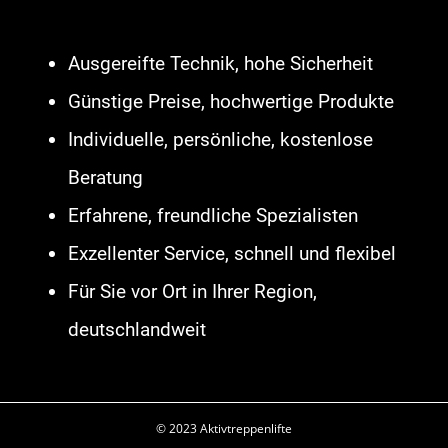
Coesfeld
,
Treppenaufzug
Georgsmarienhütte
,
Seniorenlift
Ausgereifte Technik, hohe Sicherheit
Cloppenburg
,
Plattformlift Werl
,
Günstige Preise, hochwertige Produkte
Rollstuhllift Niedersachsen
,
Individuelle, persönliche, kostenlose
Rollstuhllift Bensheim
,
Seniorenlift
Beratung
Dülmen
,
Treppenlift Lehrte
,
Erfahrene, freundliche Spezialisten
Plattformlift Bocholt
,
Außenlift
Exzellenter Service, schnell und flexibel
Langenfeld Rheinland
,
Homelift
Für Sie vor Ort in Ihrer Region,
Fulda
,
Rollstuhllift Hofheim am
deutschlandweit
Taunus
,
Treppenlift Oer-
Erkenschwick
,
Seniorenlift
© 2023 Aktivtreppenlifte
Heppenheim
,
Außenlift Burgdorf
,