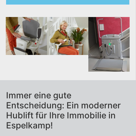
Außenlift
Homelift
Plattformlift
Rollstuhllift
Seniorenlift
Immer eine gute
Treppenaufzug
Entscheidung: Ein moderner
Treppenlift
Hublift für Ihre Immobilie in
Espelkamp!